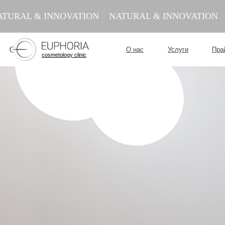
 & INNOVATION
NATURAL & INNOVATION
NATU
О нас
Услуги
Прайс
cosmetology clinic