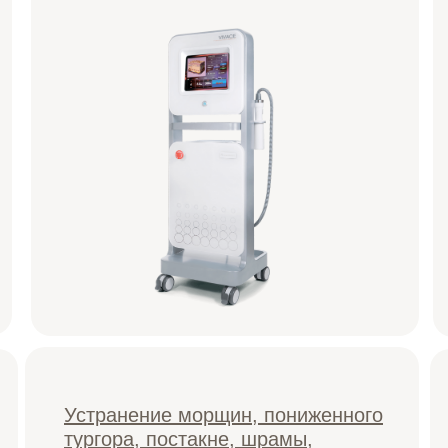
Устранение морщин, пониженного
тургора, постакне, шрамы,