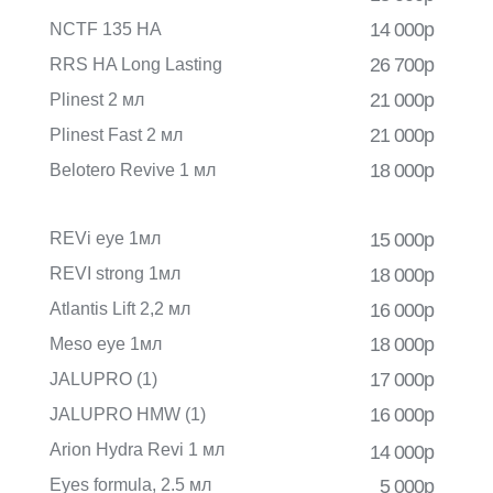
14 000р
NCTF 135 HA
26 700р
RRS HA Long Lasting
21 000р
Plinest 2 мл
21 000р
Plinest Fast 2 мл
18 000р
Belotero Revive 1 мл
REVi eye 1мл
15 000р
REVI strong 1мл
18 000р
Atlantis Lift 2,2 мл
16 000р
18 000р
Meso eye 1мл
17 000р
JALUPRO (1)
16 000р
JALUPRO HMW (1)
Arion Hydra Revi 1 мл
14 000р
Eyes formula, 2.5 мл
5 000р