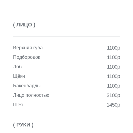
( ЛИЦО )
* мини зоны к комплексу - 880 р (женский прайс)
1100р
Верхняя губа
* мини зоны к комплексу - 1050 р (мужской прайс)
1100р
Подбородок
1100р
Лоб
1100р
Щёки
1100р
Бакенбарды
3100р
Лицо полностью
1450р
Шея
( РУКИ )