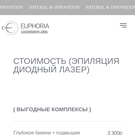
ATION
NATURAL & INNOVATION
NATURAL & INNOVATION
N
cosmetology clinic
СТОИМОСТЬ (ЭПИЛЯЦИЯ
ДИОДНЫЙ ЛАЗЕР)
( ВЫГОДНЫЕ КОМПЛЕКСЫ )
3 300р
Глубокое бикини + подмышки