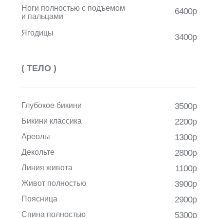
Ноги полностью с подъемом
6400р
и пальцами
Ягодицы
3400р
( ТЕЛО )
Глубокое бикини
3500р
Бикини классика
2200р
Ареолы
1300р
Декольте
2800р
Линия живота
1100р
Живот полностью
3900р
Поясница
2900р
Спина полностью
5300р