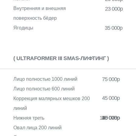
Внутренняя и внешняя
23 000р
поверхность бёдер
35 000р
Ягодицы
( ULTRAFORMER III SMAS-ЛИФТИНГ )
75 000р
Лицо полностью 1000 линий
Лицо полностью 600 линий
45 000р
Коррекция малярных мешков 200
линий
110 000р
25 000р
95 000р
75 000р
40 000р
70 000р
25 000р
25 000р
10 000р
40 000р
70 000р
20 000р
30 000р
20 000р
75р
Нижняя треть
Овал лица 200 линий