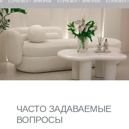
UPHORIA • ЭЙФОРИЯ
EUPHORIA • ЭЙФОРИЯ
EUPHORIA • ЭЙФ
ЧАСТО ЗАДАВАЕМЫЕ
ВОПРОСЫ