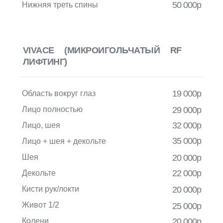
50 000р
Нижняя треть спины
VIVACE (МИКРОИГОЛЬЧАТЫЙ RF
ЛИФТИНГ)
19 000р
Область вокруг глаз
Лицо полностью
29 000р
32 000р
Лицо, шея
35 000р
Лицо + шея + декольте
Шея
20 000р
22 000р
Декольте
Кисти рук/локти
20 000р
Живот 1/2
25 000р
Колени
20 000р