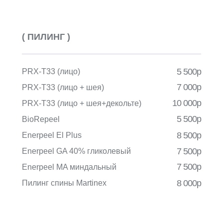
( ПИЛИНГ )
5 500р
PRX-Т33 (лицо)
7 000р
PRX-Т33 (лицо + шея)
10 000р
PRX-Т33 (лицо + шея+декольте)
5 500р
BioRepeel
8 500р
Enerpeel El Plus
7 500р
Enerpeel GA 40% гликолевый
7 500р
Enerpeel MA миндальный
8 000р
Пилинг спины Martinex