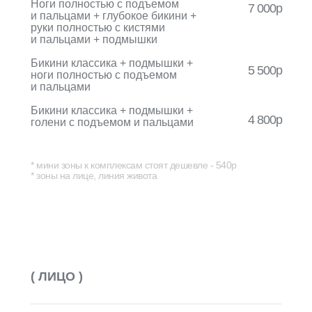
Ноги полностью с подъемом
7 000р
и пальцами + глубокое бикини +
руки полностью с кистями
и пальцами + подмышки
Бикини классика + подмышки +
5 500р
ноги полностью с подъемом
и пальцами
Бикини классика + подмышки +
4 800р
голени с подъемом и пальцами
* мини зоны к комплексам стоят дешевле - 540р
* зоны на лице, линия живота
( ЛИЦО )