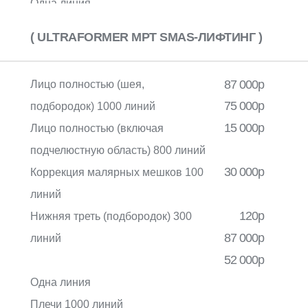
Одна линия
Плечи 1000 линий
( ULTRAFORMER MPT SMAS-ЛИФТИНГ )
Подбородочная область + Нижняя
треть лица 500 линий
87 000р
Лицо полностью (шея,
Подбородочная область 100
75 000р
подбородок) 1000 линий
линий
15 000р
Лицо полностью (включая
Подмышечная область 300 линий
подчелюстную область) 800 линий
Шея 300 линий
30 000р
Коррекция малярных мешков 100
Боковые поверхности живота
линий
1000 линий
120р
Нижняя треть (подбородок) 300
Декольте 500 линий
87 000р
линий
Живот 1000 линий
52 000р
Живот 1500 линий
Одна линия
Живот 2000 линий
Плечи 1000 линий